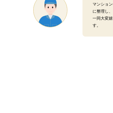
マンション
に整理し、
一同大変嬉
す。