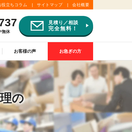
お役立ちコラム
サイトマップ
会社概要
737
見積り／相談
完全無料！
年中無休
お客様の声
お急ぎの方
ご供養
その他
整理の