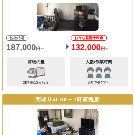
他社相場
おうち整理士料金
187,000
132,000
円～
円～
荷物の量
人数/作業時間
2t箱車/12㎥程度
3名で4時間～
間取り4LDK～1軒家程度