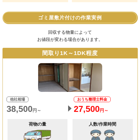
ゴミ屋敷片付けの作業実例
回収する物量によって
お値段が変わる場合があります。
間取り1K～1DK程度
他社相場
おうち整理士料金
38,500
27,500
円～
円～
荷物の量
人数/作業時間