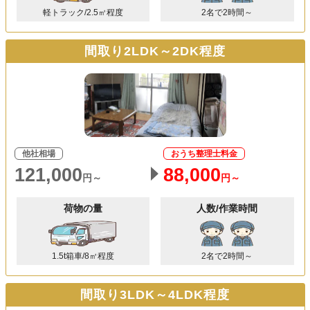
軽トラック/2.5㎥程度
2名で2時間～
間取り2LDK～2DK程度
他社相場
おうち整理士料金
121,000
88,000
円～
円～
荷物の量
人数/作業時間
1.5t箱車/8㎥程度
2名で2時間～
間取り3LDK～4LDK程度