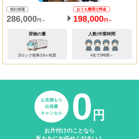
他社相場
おうち整理士料金
286,000
198,000
円～
円～
荷物の量
人数/作業時間
2tロング箱車/18㎥程度
4名で5時間～
0
お見積もり
出張費
円
キャンセル
お片付けのことなら
私たちにお任せください！