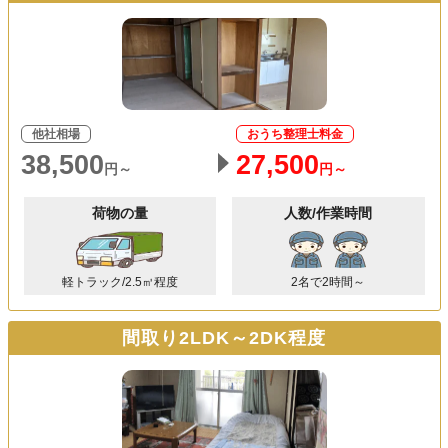
他社相場
おうち整理士料金
38,500
27,500
円～
円～
荷物の量
人数/作業時間
軽トラック/2.5㎥程度
2名で2時間～
間取り2LDK～2DK程度