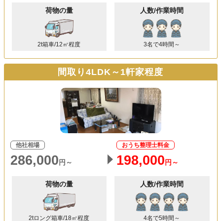
荷物の量
人数/作業時間
2t箱車/12㎥程度
3名で4時間～
間取り4LDK～1軒家程度
他社相場
おうち整理士料金
286,000
198,000
円～
円～
荷物の量
人数/作業時間
2tロング箱車/18㎥程度
4名で5時間～