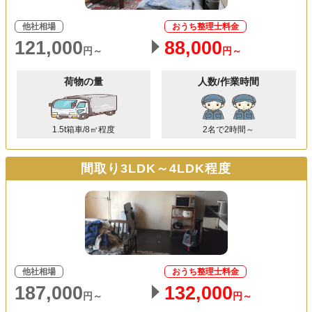
他社相場
おうち整理士料金
121,000
88,000
円～
円～
荷物の量
人数/作業時間
1.5t箱車/8㎥程度
2名で2時間～
間取り3LDK～4LDK程度
他社相場
おうち整理士料金
187,000
132,000
円～
円～