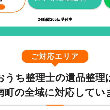
24
時間
365
日受付中
ご対応エリア
おうち整理士の遺品整理
南町の全域に対応してい