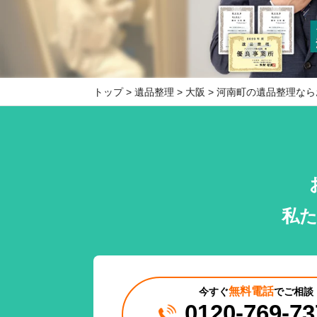
トップ
遺品整理
大阪
河南町の遺品整理なら
私
無料電話
今すぐ
でご相談
0120-769-73