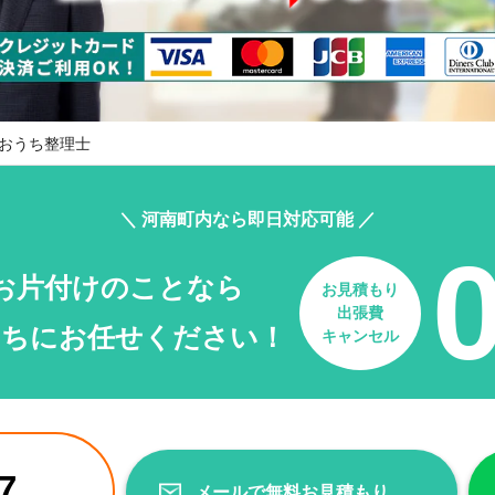
おうち整理士
＼ 河南町内なら即日対応可能 ／
お片付けのことなら
お見積もり
出張費
たちにお任せください！
キャンセル
7
メールで無料お見積もり