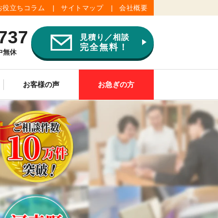
お役立ちコラム
サイトマップ
会社概要
737
見積り／相談
完全無料！
年中無休
お客様の声
お急ぎの方
ご供養
その他