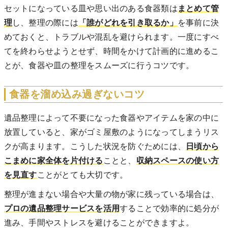
セットになっている皿や思い出のある食器類は
まとめて管
理
し、整理の際には
「誰がどれを引き取るか」
を事前に決
めておくと、トラブルや混乱を避けられます。一度にすべ
てを終わらせようとせず、時間をかけて計画的に進めるこ
とが、食器や皿の整理をスムーズに行うコツです。
食器を溜め込み過ぎないコツ
遺品整理によって不要になった食器やアイテムを家の中に
放置していると、家がゴミ屋敷のようになってしまうリス
クが高まります。こうした状況を防ぐためには、
日頃から
こまめに家全体を片付ける
ことと、
収納スペースの使い方
を見直す
ことがとても大切です。
整理が進まない場合や大量の物が家に残っている場合は、
プロの遺品整理サービスを活用
することで効率的に処分が
進み、手間やストレスを避けることができますよ。