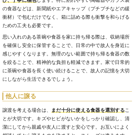
び、丁寧に梱包
します。特に割れやすい陶磁器やガラス製
の食器などは、新聞紙やエアキャップ（プチプチなどの緩
衝材）で包むだけでなく、箱に詰める際も衝撃を和らげる
ための工夫も必要です。
思い入れのある茶碗や食器を家に持ち帰る際は、収納場所
を確保し安全に保管することで、日常の中で故人を身近に
感じやすくなります。無理のない範囲で持ち帰る食器の数
を絞ることで、精神的な負担も軽減できます。家で日常的
に茶碗や食器を長く使い続けることで、故人の記憶を大切
にしながら生活できるでしょう。
他人に譲る
譲渡を考える場合は、
まだ十分に使える食器を選別する
こ
とが大切です。キズやヒビがないかをしっかり確認し、清
潔にしてから親戚や友人に渡すと安心です。お互いによく