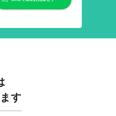
は
います