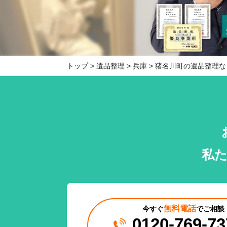
トップ
遺品整理
兵庫
猪名川町の遺品整理な
私
無料電話
今すぐ
でご相談
0120-769-73