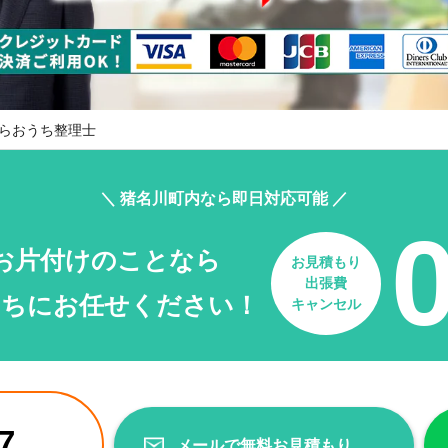
らおうち整理士
＼ 猪名川町内なら即日対応可能 ／
お片付けのことなら
お見積もり
出張費
たちにお任せください！
キャンセル
7
メールで無料お見積もり