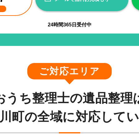
24
時間
365
日受付中
ご対応エリア
おうち整理士の遺品整理
川町の全域に対応して