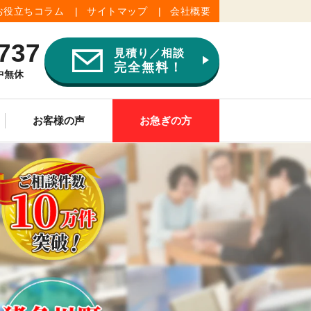
お役立ちコラム
サイトマップ
会社概要
737
見積り／相談
完全無料！
年中無休
お客様の声
お急ぎの方
ご供養
その他