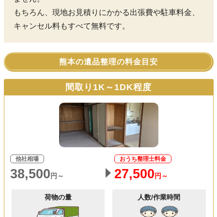
もちろん、現地お見積りにかかる出張費や駐車料金、
キャンセル料もすべて無料です。
熊本の遺品整理の料金目安
間取り1K～1DK程度
他社相場
おうち整理士料金
38,500
27,500
円～
円～
荷物の量
人数/作業時間