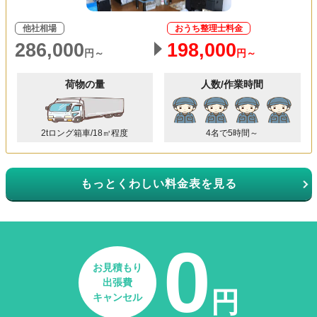
他社相場
おうち整理士料金
286,000
198,000
円～
円～
荷物の量
人数/作業時間
2tロング箱車/18㎥程度
4名で5時間～
もっとくわしい料金表を見る
0
お見積もり
出張費
円
キャンセル