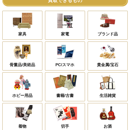
買取できるもの
家具
家電
ブランド品
骨董品/美術品
PC/スマホ
貴金属/宝石
ホビー用品
書籍/古書
生活雑貨
着物
切手
お酒