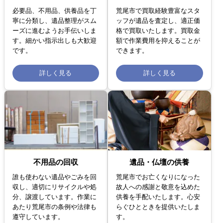
必要品、不用品、供養品を丁
荒尾市で買取経験豊富なスタ
寧に分類し、遺品整理がスム
ッフが遺品を査定し、適正価
ーズに進むようお手伝いしま
格で買取いたします。買取金
す。細かい指示出しも大歓迎
額で作業費用を抑えることが
です。
できます。
詳しく見る
詳しく見る
不用品の回収
遺品・仏壇の供養
誰も使わない遺品やごみを回
荒尾市でお亡くなりになった
収し、適切にリサイクルや処
故人への感謝と敬意を込めた
分、譲渡しています。作業に
供養を手配いたします。心安
あたり荒尾市の条例や法律も
らぐひとときを提供いたしま
遵守しています。
す。