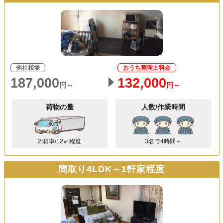
他社相場
おうち整理士料金
187,000
132,000
円～
円～
荷物の量
人数/作業時間
2t箱車/12㎥程度
3名で4時間～
間取り4LDK～1軒家程度