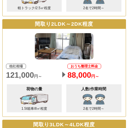
軽トラック/2.5㎥程度
2名で2時間～
間取り2LDK～2DK程度
他社相場
おうち整理士料金
121,000
88,000
円～
円～
荷物の量
人数/作業時間
1.5t箱車/8㎥程度
2名で2時間～
間取り3LDK～4LDK程度