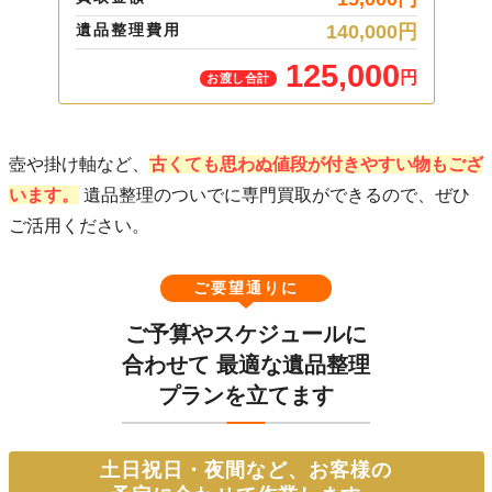
買取
00
円
遺品整理費用
140,000
円
遺品
00
125,000
円
円
お渡し合計
壺や掛け軸など、
古くても思わぬ値段が付きやすい物もござ
います。
遺品整理のついでに専門買取ができるので、ぜひ
ご活用ください。
ご要望通りに
ご予算やスケジュールに
合わせて
最適な遺品整理
プランを立てます
土日祝日・夜間など、お客様の