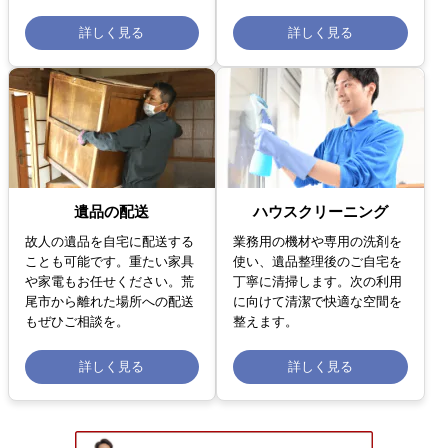
詳しく見る
詳しく見る
遺品の配送
ハウスクリーニング
故人の遺品を自宅に配送する
業務用の機材や専用の洗剤を
ことも可能です。重たい家具
使い、遺品整理後のご自宅を
や家電もお任せください。荒
丁寧に清掃します。次の利用
尾市から離れた場所への配送
に向けて清潔で快適な空間を
もぜひご相談を。
整えます。
詳しく見る
詳しく見る