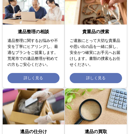
遺品整理の相談
貴重品の捜索
遺品整理に関するお悩みや不
ご遺族にとって大切な貴重品
安を丁寧にヒアリングし、最
や思い出の品を一緒に探し、
適なプランをご提案します。
安全かつ確実にお手元へお届
荒尾市での遺品整理が初めて
けします。書類の捜索もお任
の方もご安心ください。
せください。
詳しく見る
詳しく見る
遺品の仕分け
遺品の買取