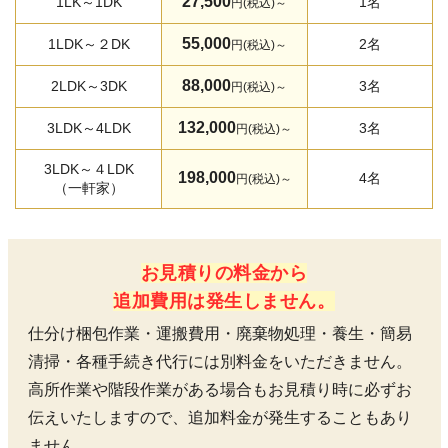
27,500
1LK～1DK
1名
円(税込)～
55,000
1LDK～２DK
2名
円(税込)～
88,000
2LDK～3DK
3名
円(税込)～
132,000
3LDK～4LDK
3名
円(税込)～
3LDK～４LDK
198,000
4名
円(税込)～
（一軒家）
お見積りの料金から
追加費用は発生しません。
仕分け梱包作業・運搬費用・廃棄物処理・養生・簡易
清掃・各種手続き代行には別料金をいただきません。
高所作業や階段作業がある場合もお見積り時に必ずお
伝えいたしますので、追加料金が発生することもあり
ません。