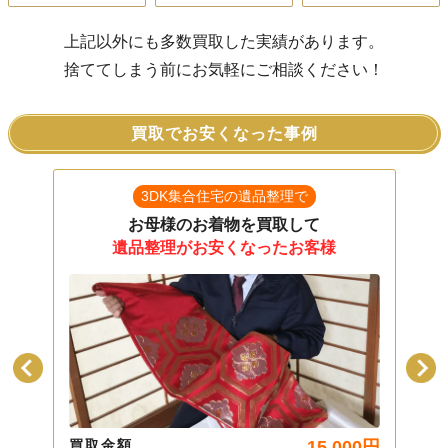
上記以外にも多数買取した実績があります。
捨ててしまう前にお気軽にご相談ください！
買取でお安くなった事例
3DK集合住宅の遺品整理で
お母様のお着物を買取して
遺品整理がお安くなったお客様
00
円
買取金額
15,000
円