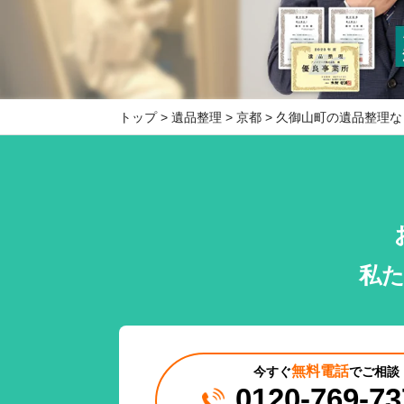
トップ
遺品整理
京都
久御山町の遺品整理な
私
無料電話
今すぐ
でご相談
0120-769-73