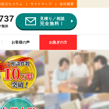
お役立ちコラム
サイトマップ
会社概要
737
見積り／相談
完全無料！
年中無休
お客様の声
お急ぎの方
ご供養
その他