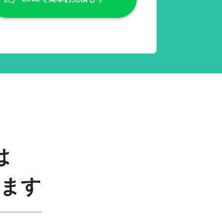
は
います