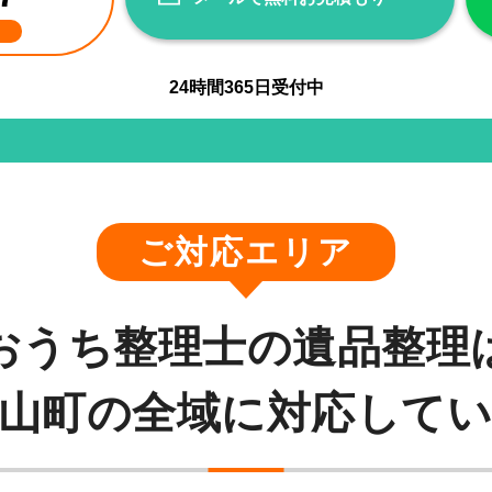
24
時間
365
日受付中
ご対応エリア
おうち整理士の遺品整理
山町の全域に対応して