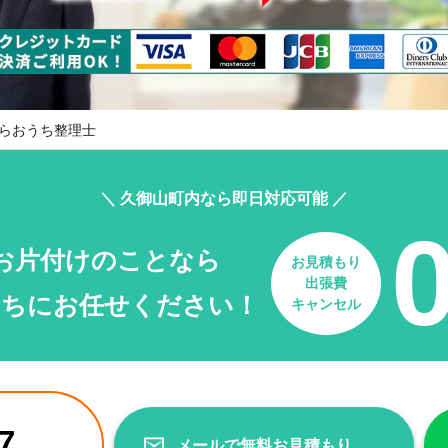
らおうち整理士
＼ 久御山町内なら即日対応可能 ／
お片付けのことなら
お見積もり
出張費
たちにお任せください！
キャンセル
7
メールで無料お見積もり