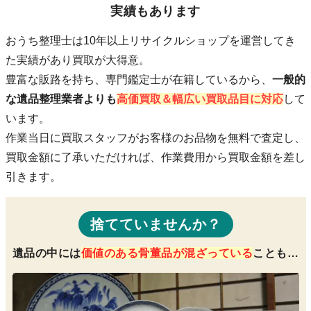
実績もあります
おうち整理士は10年以上リサイクルショップを運営してき
た実績があり買取が大得意。
豊富な販路を持ち、専門鑑定士が在籍している
から、
一般的
な遺品整理業者よりも
高価買取＆幅広い買取品目に対応
して
います。
作業当日に買取スタッフがお客様のお品物を無料で査定し、
買取金額に了承いただければ、作業費用から買取金額を差し
引きます。
捨てていませんか？
遺品の中には
価値のある骨董品が混ざっている
ことも…