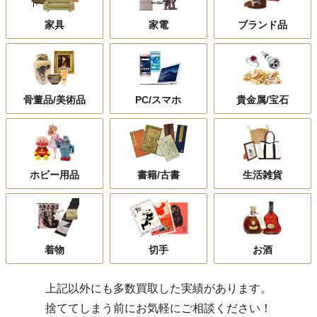
家具
家電
ブランド品
骨董品/美術品
PC/スマホ
貴金属/宝石
ホビー用品
書籍/古書
生活雑貨
着物
切手
お酒
上記以外にも多数買取した実績があります。
捨ててしまう前にお気軽にご相談ください！