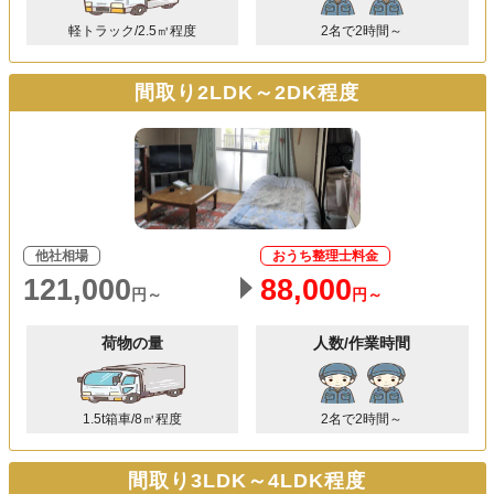
軽トラック/2.5㎥程度
2名で2時間～
間取り2LDK～2DK程度
他社相場
おうち整理士料金
121,000
88,000
円～
円～
荷物の量
人数/作業時間
1.5t箱車/8㎥程度
2名で2時間～
間取り3LDK～4LDK程度