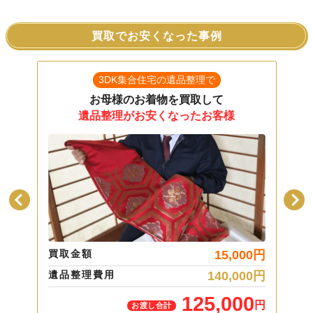
買取でお安くなった事例
3DK集合住宅の遺品整理で
お母様のお着物を買取して
遺品整理がお安くなったお客様
00
円
買取金額
15,000
円
買取
00
円
遺品整理費用
140,000
円
遺品
00
125,000
円
円
お渡し合計