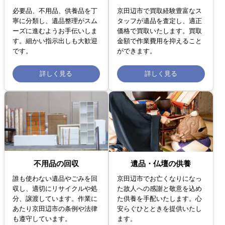
必要品、不用品、供養品を丁
京田辺市で買取経験豊富なス
寧に分類し、遺品整理がスム
タッフが遺品を査定し、適正
ーズに進むようお手伝いしま
価格で買取いたします。買取
す。細かい指示出しも大歓迎
金額で作業費用を抑えること
です。
ができます。
詳しく見る
詳しく見る
不用品の回収
遺品・仏壇の供養
誰も使わない遺品やごみを回
京田辺市でお亡くなりになっ
収し、適切にリサイクルや処
た故人への感謝と敬意を込め
分、譲渡しています。作業に
た供養を手配いたします。心
あたり京田辺市の条例や法律
安らぐひとときを提供いたし
も遵守しています。
ます。