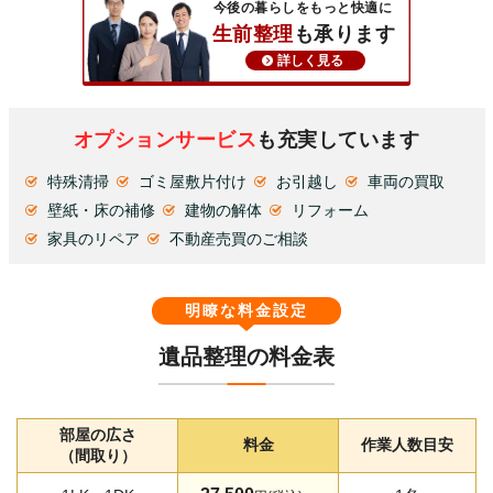
今後の暮らしをもっと快適に
生前整理
も承ります
詳しく見る
オプションサービス
も充実しています
特殊清掃
ゴミ屋敷片付け
お引越し
車両の買取
壁紙・床の補修
建物の解体
リフォーム
家具のリペア
不動産売買のご相談
明瞭な料金設定
遺品整理の料金表
部屋の広さ
料金
作業人数目安
（間取り）