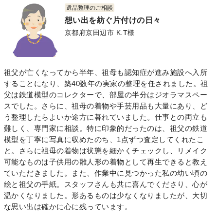
遺品整理のご相談
想い出を紡ぐ片付けの日々
京都府京田辺市 K.T様
祖父が亡くなってから半年、祖母も認知症が進み施設へ入所
することになり、築40数年の実家の整理を任されました。祖
父は鉄道模型のコレクターで、部屋の半分はジオラマスペー
スでした。さらに、祖母の着物や手芸用品も大量にあり、ど
う整理したらよいか途方に暮れていました。仕事との両立も
難しく、専門家に相談。特に印象的だったのは、祖父の鉄道
模型を丁寧に写真に収めたのち、1点ずつ査定してくれたこ
と。さらに祖母の着物は状態を細かくチェックし、リメイク
可能なものは子供用の雛人形の着物として再生できると教え
ていただきました。また、作業中に見つかった私の幼い頃の
絵と祖父の手紙。スタッフさんも共に喜んでくださり、心が
温かくなりました。形あるものは少なくなりましたが、大切
な思い出は確かに心に残っています。