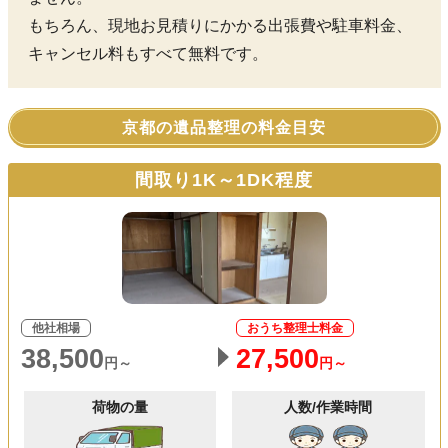
もちろん、現地お見積りにかかる出張費や駐車料金、
キャンセル料もすべて無料です。
京都の遺品整理の料金目安
間取り1K～1DK程度
他社相場
おうち整理士料金
38,500
27,500
円～
円～
荷物の量
人数/作業時間