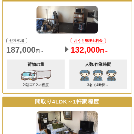
他社相場
おうち整理士料金
187,000
132,000
円～
円～
荷物の量
人数/作業時間
2t箱車/12㎥程度
3名で4時間～
間取り4LDK～1軒家程度