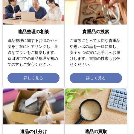
遺品整理の相談
貴重品の捜索
遺品整理に関するお悩みや不
ご遺族にとって大切な貴重品
安を丁寧にヒアリングし、最
や思い出の品を一緒に探し、
適なプランをご提案します。
安全かつ確実にお手元へお届
京田辺市での遺品整理が初め
けします。書類の捜索もお任
ての方もご安心ください。
せください。
詳しく見る
詳しく見る
遺品の仕分け
遺品の買取