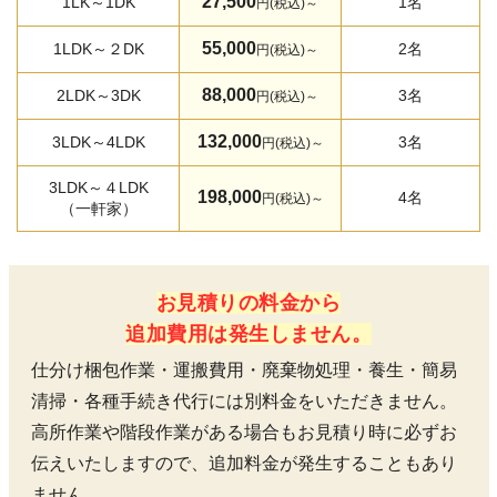
27,500
1LK～1DK
1名
円(税込)～
55,000
1LDK～２DK
2名
円(税込)～
88,000
2LDK～3DK
3名
円(税込)～
132,000
3LDK～4LDK
3名
円(税込)～
3LDK～４LDK
198,000
4名
円(税込)～
（一軒家）
お見積りの料金から
追加費用は発生しません。
仕分け梱包作業・運搬費用・廃棄物処理・養生・簡易
清掃・各種手続き代行には別料金をいただきません。
高所作業や階段作業がある場合もお見積り時に必ずお
伝えいたしますので、追加料金が発生することもあり
ません。