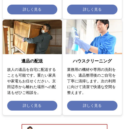
詳しく見る
詳しく見る
遺品の配送
ハウスクリーニング
故人の遺品を自宅に配送する
業務用の機材や専用の洗剤を
ことも可能です。重たい家具
使い、遺品整理後のご自宅を
や家電もお任せください。京
丁寧に清掃します。次の利用
田辺市から離れた場所への配
に向けて清潔で快適な空間を
送もぜひご相談を。
整えます。
詳しく見る
詳しく見る