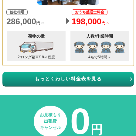
他社相場
おうち整理士料金
286,000
198,000
円～
円～
荷物の量
人数/作業時間
2tロング箱車/18㎥程度
4名で5時間～
もっとくわしい料金表を見る
0
お見積もり
出張費
円
キャンセル