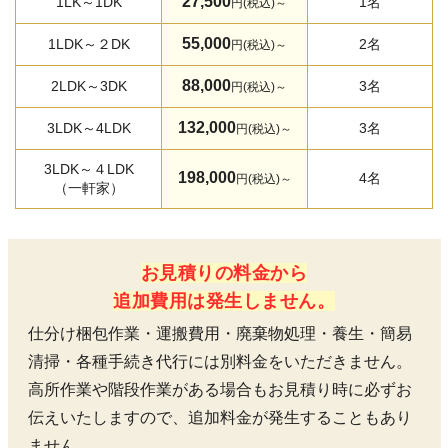
27,500
1LK～1DK
1名
円(税込)～
55,000
1LDK～２DK
2名
円(税込)～
88,000
2LDK～3DK
3名
円(税込)～
132,000
3LDK～4LDK
3名
円(税込)～
3LDK～４LDK
198,000
4名
円(税込)～
（一軒家）
お見積りの料金から
追加費用は発生しません。
仕分け梱包作業・運搬費用・廃棄物処理・養生・簡易
清掃・各種手続き代行には別料金をいただきません。
高所作業や階段作業がある場合もお見積り時に必ずお
伝えいたしますので、追加料金が発生することもあり
ません。