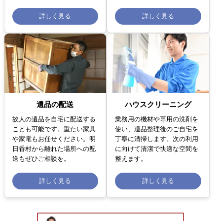
詳しく見る
詳しく見る
遺品の配送
ハウスクリーニング
故人の遺品を自宅に配送する
業務用の機材や専用の洗剤を
ことも可能です。重たい家具
使い、遺品整理後のご自宅を
や家電もお任せください。明
丁寧に清掃します。次の利用
日香村から離れた場所への配
に向けて清潔で快適な空間を
送もぜひご相談を。
整えます。
詳しく見る
詳しく見る