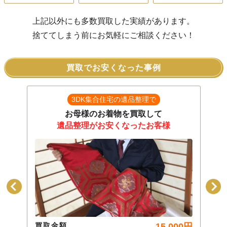
上記以外にも多数買取した実績があります。
捨ててしまう前にお気軽にご相談ください！
買取でお安くなった事例
3DK集合住宅の遺品整理で
お母様のお着物を買取して
遺品整理がお安くなったお客様
00
円
買取金額
15,000
円