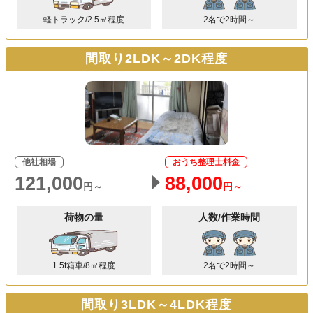
軽トラック/2.5㎥程度
2名で2時間～
間取り2LDK～2DK程度
他社相場
おうち整理士料金
121,000
88,000
円～
円～
荷物の量
人数/作業時間
1.5t箱車/8㎥程度
2名で2時間～
間取り3LDK～4LDK程度