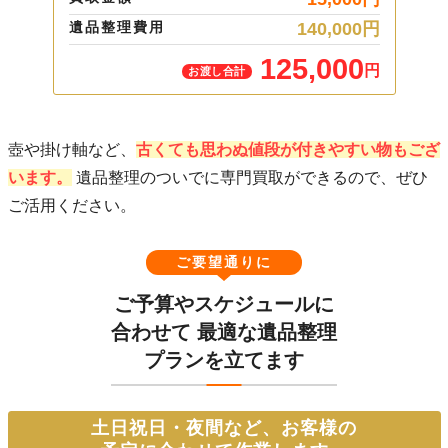
買取
00
円
遺品整理費用
140,000
円
遺品
00
125,000
円
円
お渡し合計
壺や掛け軸など、
古くても思わぬ値段が付きやすい物もござ
います。
遺品整理のついでに専門買取ができるので、ぜひ
ご活用ください。
ご要望通りに
ご予算やスケジュールに
合わせて
最適な遺品整理
プランを立てます
土日祝日・夜間など、お客様の