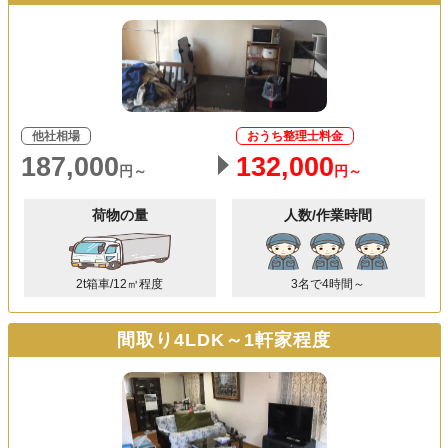
他社相場
おうち整理士料金
187,000
132,000
円～
円～
荷物の量
人数/作業時間
2t箱車/12㎥程度
3名で4時間～
間取り4LDK～1軒家程度