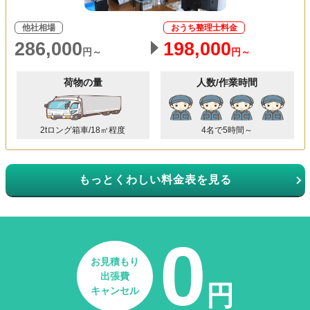
他社相場
おうち整理士料金
286,000
198,000
円～
円～
荷物の量
人数/作業時間
2tロング箱車/18㎥程度
4名で5時間～
もっとくわしい料金表を見る
0
お見積もり
出張費
円
キャンセル