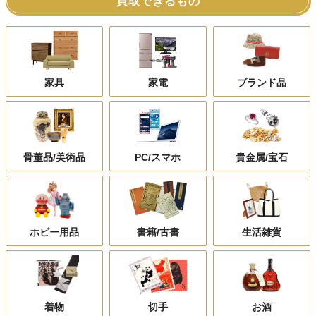
買取できるもの
家具
家電
ブランド品
骨董品/美術品
PC/スマホ
貴金属/宝石
ホビー用品
書籍/古書
生活雑貨
着物
切手
お酒