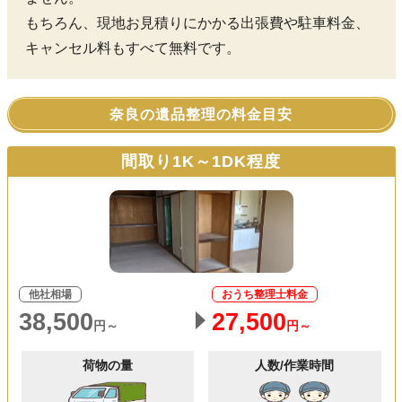
もちろん、現地お見積りにかかる出張費や駐車料金、
キャンセル料もすべて無料です。
奈良の遺品整理の料金目安
間取り1K～1DK程度
他社相場
おうち整理士料金
38,500
27,500
円～
円～
荷物の量
人数/作業時間