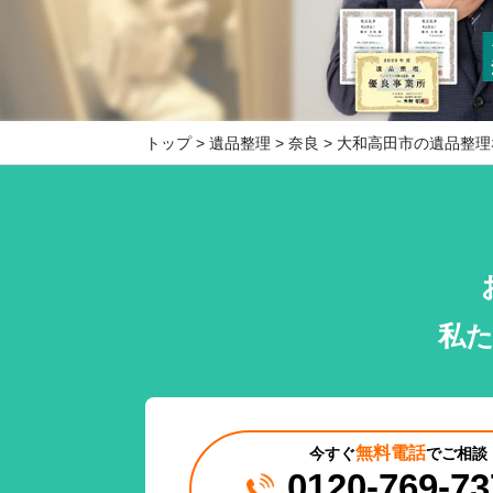
トップ
遺品整理
奈良
大和高田市の遺品整理
私
無料電話
今すぐ
でご相談
0120-769-73