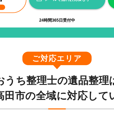
24
時間
365
日受付中
ご対応エリア
おうち整理士の遺品整理
高田市の全域に対応して