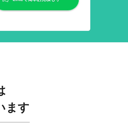
は
います