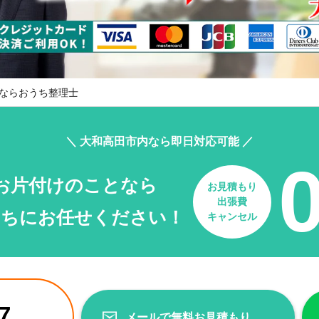
ならおうち整理士
＼ 大和高田市内なら即日対応可能 ／
お片付けのことなら
お見積もり
出張費
たちにお任せください！
キャンセル
7
メールで無料お見積もり