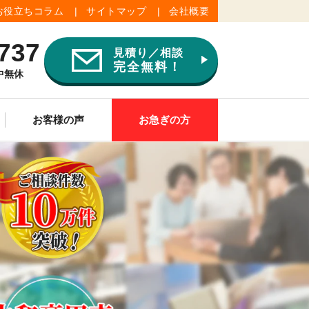
お役立ちコラム
サイトマップ
会社概要
737
見積り／相談
完全無料！
年中無休
お客様の声
お急ぎの方
ご供養
その他