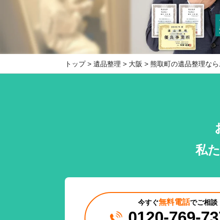
トップ
遺品整理
大阪
熊取町の遺品整理なら
私
無料電話
今すぐ
でご相談
0120-769-73