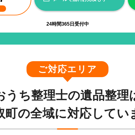
24
時間
365
日受付中
ご対応エリア
おうち整理士の遺品整理
取町の全域に対応してい