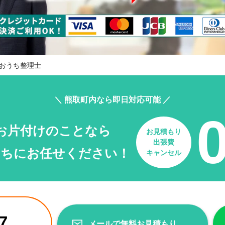
おうち整理士
＼ 熊取町内なら即日対応可能 ／
お片付けのことなら
お見積もり
出張費
たちにお任せください！
キャンセル
7
メールで無料お見積もり