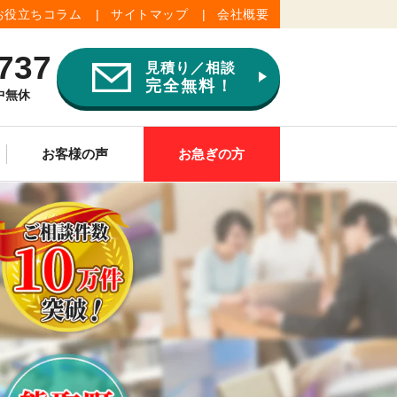
お役立ちコラム
サイトマップ
会社概要
737
見積り／相談
完全無料！
年中無休
お客様の声
お急ぎの方
ご供養
その他