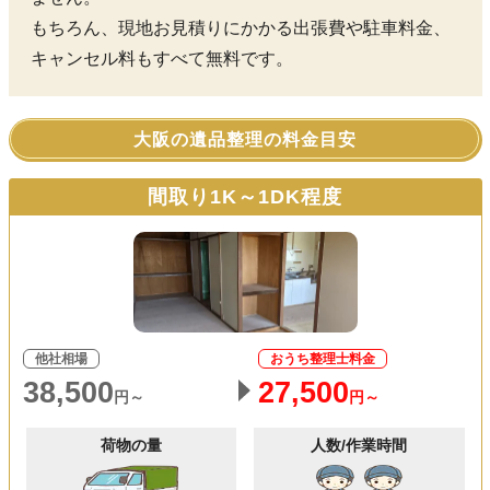
もちろん、現地お見積りにかかる出張費や駐車料金、
キャンセル料もすべて無料です。
大阪の遺品整理の料金目安
間取り1K～1DK程度
他社相場
おうち整理士料金
38,500
27,500
円～
円～
荷物の量
人数/作業時間