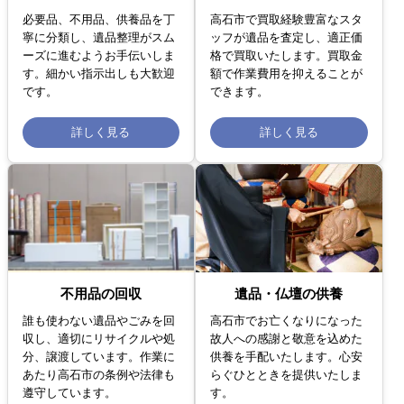
必要品、不用品、供養品を丁
高石市で買取経験豊富なスタ
寧に分類し、遺品整理がスム
ッフが遺品を査定し、適正価
ーズに進むようお手伝いしま
格で買取いたします。買取金
す。細かい指示出しも大歓迎
額で作業費用を抑えることが
です。
できます。
詳しく見る
詳しく見る
不用品の回収
遺品・仏壇の供養
誰も使わない遺品やごみを回
高石市でお亡くなりになった
収し、適切にリサイクルや処
故人への感謝と敬意を込めた
分、譲渡しています。作業に
供養を手配いたします。心安
あたり高石市の条例や法律も
らぐひとときを提供いたしま
遵守しています。
す。