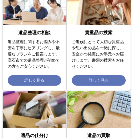
遺品整理の相談
貴重品の捜索
遺品整理に関するお悩みや不
ご遺族にとって大切な貴重品
安を丁寧にヒアリングし、最
や思い出の品を一緒に探し、
適なプランをご提案します。
安全かつ確実にお手元へお届
高石市での遺品整理が初めて
けします。書類の捜索もお任
の方もご安心ください。
せください。
詳しく見る
詳しく見る
遺品の仕分け
遺品の買取