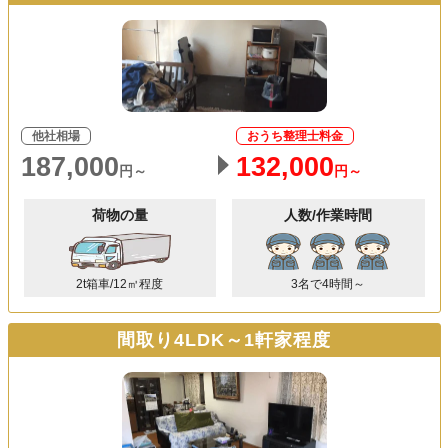
他社相場
おうち整理士料金
187,000
132,000
円～
円～
荷物の量
人数/作業時間
2t箱車/12㎥程度
3名で4時間～
間取り4LDK～1軒家程度