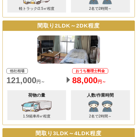
軽トラック/2.5㎥程度
2名で2時間～
間取り2LDK～2DK程度
他社相場
おうち整理士料金
121,000
88,000
円～
円～
荷物の量
人数/作業時間
1.5t箱車/8㎥程度
2名で2時間～
間取り3LDK～4LDK程度