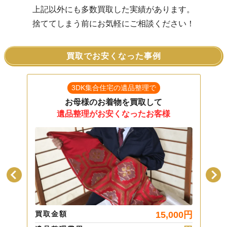
上記以外にも多数買取した実績があります。
捨ててしまう前にお気軽にご相談ください！
買取でお安くなった事例
3DK集合住宅の遺品整理で
お母様のお着物を買取して
遺品整理がお安くなったお客様
00
円
買取金額
15,000
円
買取