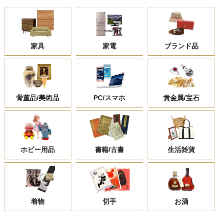
家具
家電
ブランド品
骨董品/美術品
PC/スマホ
貴金属/宝石
ホビー用品
書籍/古書
生活雑貨
着物
切手
お酒