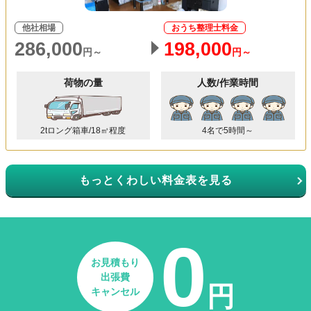
他社相場
おうち整理士料金
286,000
198,000
円～
円～
荷物の量
人数/作業時間
2tロング箱車/18㎥程度
4名で5時間～
もっとくわしい料金表を見る
0
お見積もり
出張費
円
キャンセル