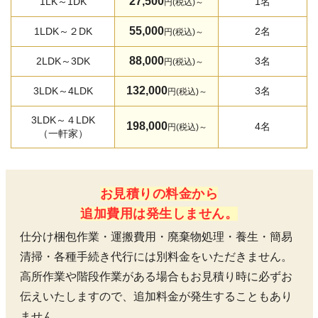
27,500
1LK～1DK
1名
円(税込)～
55,000
1LDK～２DK
2名
円(税込)～
88,000
2LDK～3DK
3名
円(税込)～
132,000
3LDK～4LDK
3名
円(税込)～
3LDK～４LDK
198,000
4名
円(税込)～
（一軒家）
お見積りの料金から
追加費用は発生しません。
仕分け梱包作業・運搬費用・廃棄物処理・養生・簡易
清掃・各種手続き代行には別料金をいただきません。
高所作業や階段作業がある場合もお見積り時に必ずお
伝えいたしますので、追加料金が発生することもあり
ません。