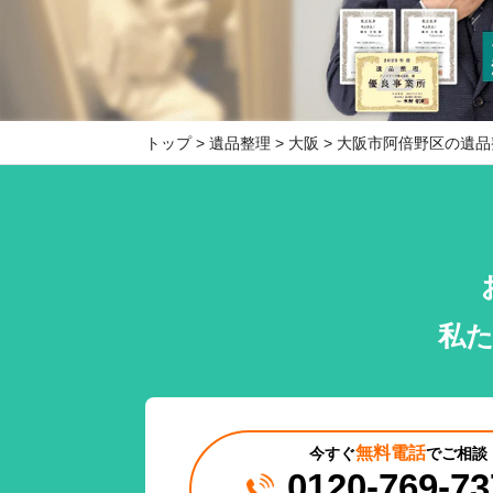
トップ
遺品整理
大阪
大阪市阿倍野区の遺品
私
無料電話
今すぐ
でご相談
0120-769-73