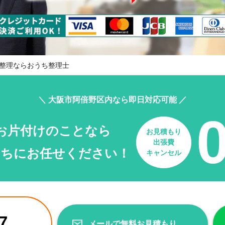
整理ならおうち整理士
＼ 大阪市阿倍野区内なら即日対応可能 ／
お片付けのことなら
お見積もり
出張費
たちにお任せください！
キャンセル
7
メールで無料お見積もり