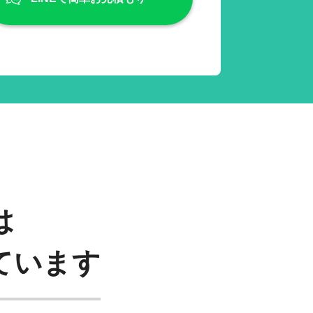
は
ています