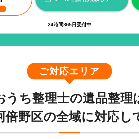
24
時間
365
日受付中
ご対応エリア
おうち整理士の遺品整理
阿倍野区の全域に対応し