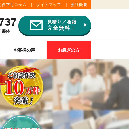
お役立ちコラム
サイトマップ
会社概要
737
見積り／相談
完全無料！
年中無休
お客様の声
お急ぎの方
ご供養
その他