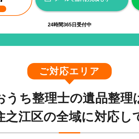
24
時間
365
日受付中
ご対応エリア
おうち整理士の遺品整理
住之江区の全域に対応し