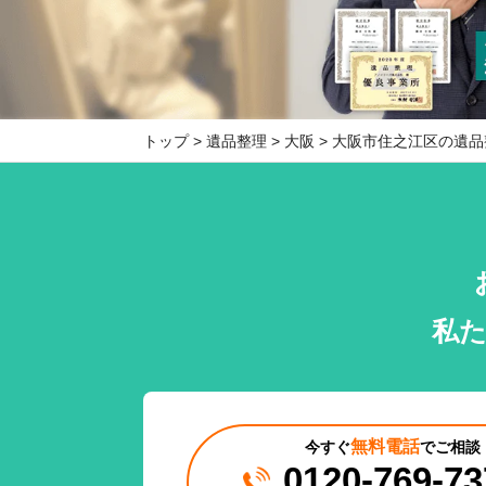
トップ
遺品整理
大阪
大阪市住之江区の遺品
私
無料電話
今すぐ
でご相談
0120-769-73