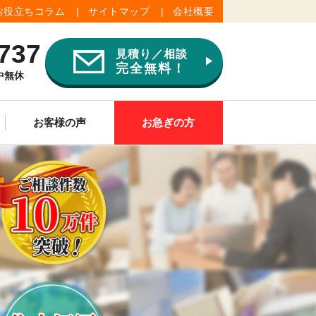
お役立ちコラム
サイトマップ
会社概要
737
見積り／相談
完全無料！
年中無休
お客様の声
お急ぎの方
ご供養
その他