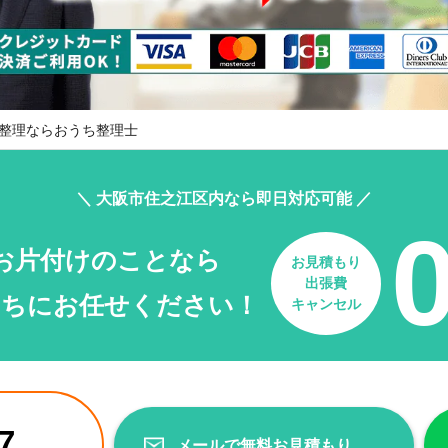
整理ならおうち整理士
＼ 大阪市住之江区内なら即日対応可能 ／
お片付けのことなら
お見積もり
出張費
たちにお任せください！
キャンセル
7
メールで無料お見積もり