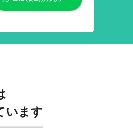
は
ています