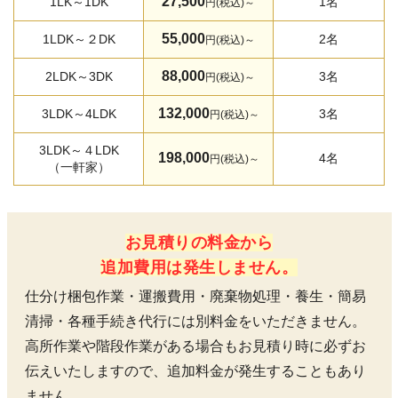
27,500
1LK～1DK
1名
円(税込)～
55,000
1LDK～２DK
2名
円(税込)～
88,000
2LDK～3DK
3名
円(税込)～
132,000
3LDK～4LDK
3名
円(税込)～
3LDK～４LDK
198,000
4名
円(税込)～
（一軒家）
お見積りの料金から
追加費用は発生しません。
仕分け梱包作業・運搬費用・廃棄物処理・養生・簡易
清掃・各種手続き代行には別料金をいただきません。
高所作業や階段作業がある場合もお見積り時に必ずお
伝えいたしますので、追加料金が発生することもあり
ません。