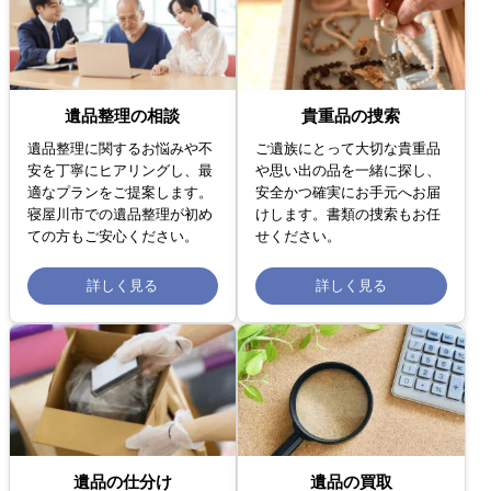
遺品整理の相談
貴重品の捜索
遺品整理に関するお悩みや不
ご遺族にとって大切な貴重品
安を丁寧にヒアリングし、最
や思い出の品を一緒に探し、
適なプランをご提案します。
安全かつ確実にお手元へお届
寝屋川市での遺品整理が初め
けします。書類の捜索もお任
ての方もご安心ください。
せください。
詳しく見る
詳しく見る
遺品の仕分け
遺品の買取