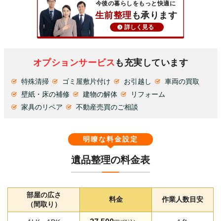
今後の暮らしをもっと快適に
生前整理
も承ります
詳しく見る
オプションサービス
も充実しています
特殊清掃
ゴミ屋敷片付け
お引越し
車両の買取
壁紙・床の補修
建物の解体
リフォーム
家具のリペア
不動産売買のご相談
明瞭な料金設定
遺品整理の料金表
部屋の広さ
料金
作業人数目安
（間取り）