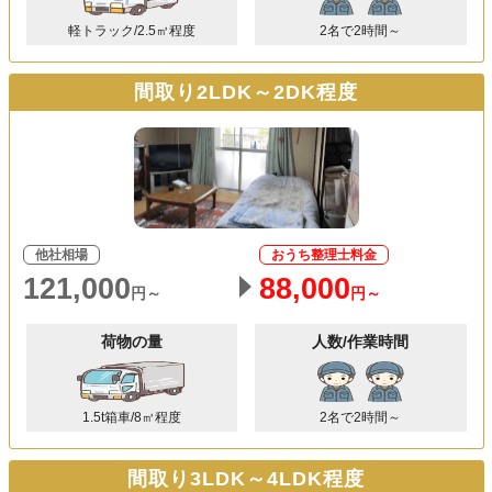
軽トラック/2.5㎥程度
2名で2時間～
間取り2LDK～2DK程度
他社相場
おうち整理士料金
121,000
88,000
円～
円～
荷物の量
人数/作業時間
1.5t箱車/8㎥程度
2名で2時間～
間取り3LDK～4LDK程度