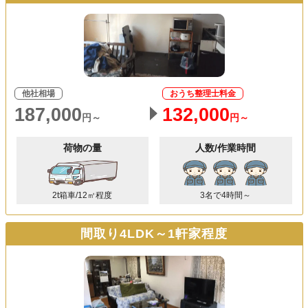
他社相場
おうち整理士料金
187,000
132,000
円～
円～
荷物の量
人数/作業時間
2t箱車/12㎥程度
3名で4時間～
間取り4LDK～1軒家程度