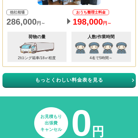
他社相場
おうち整理士料金
286,000
198,000
円～
円～
荷物の量
人数/作業時間
2tロング箱車/18㎥程度
4名で5時間～
もっとくわしい料金表を見る
0
お見積もり
出張費
円
キャンセル