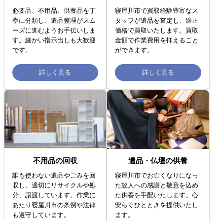
必要品、不用品、供養品を丁
寝屋川市で買取経験豊富なス
寧に分類し、遺品整理がスム
タッフが遺品を査定し、適正
ーズに進むようお手伝いしま
価格で買取いたします。買取
す。細かい指示出しも大歓迎
金額で作業費用を抑えること
です。
ができます。
詳しく見る
詳しく見る
不用品の回収
遺品・仏壇の供養
誰も使わない遺品やごみを回
寝屋川市でお亡くなりになっ
収し、適切にリサイクルや処
た故人への感謝と敬意を込め
分、譲渡しています。作業に
た供養を手配いたします。心
あたり寝屋川市の条例や法律
安らぐひとときを提供いたし
も遵守しています。
ます。