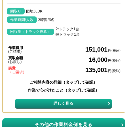
間取り
団地3LDK
作業時間/人数
3時間/3名
2tトラック1台
回収量（トラック換算）
軽トラック1台
作業費用
151,001
円(税込)
(ご請求)
買取金額
16,000
円(税込)
(お渡し)
実費
135,001
円(税込)
（ご請求）
ご相談内容の詳細（タップして確認）
作業で心がけたこと（タップして確認）
詳しく見る
その他の作業料金例を見る