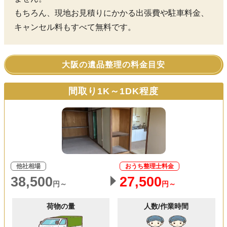
もちろん、現地お見積りにかかる出張費や駐車料金、
キャンセル料もすべて無料です。
大阪の遺品整理の料金目安
間取り1K～1DK程度
他社相場
おうち整理士料金
38,500
27,500
円～
円～
荷物の量
人数/作業時間